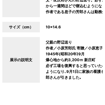
父・友次郎さんの野辺送り。必ず
から一週間ほどで寝込むようになり
作者である息子の芳郎さんは勤務
サイズ（cm）
10×14.6
父親の野辺送り
作者／小原芳郎氏 寄贈／小原恵子
1945年(昭和20年)9月
展示の説明文
爆心地から約3,200ｍ 新庄町
必ず工場を復興すると思っていた小
ようになり､9月1日に家族の看護
郎さんが引きました｡