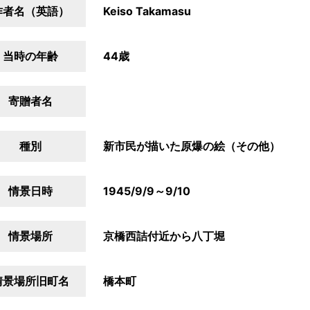
作者名（英語）
Keiso Takamasu
当時の年齢
44歳
寄贈者名
種別
新市民が描いた原爆の絵（その他）
情景日時
1945/9/9～9/10
情景場所
京橋西詰付近から八丁堀
情景場所旧町名
橋本町