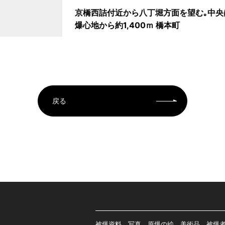
京橋西詰付近から八丁堀方面を望む｡中央
爆心地から約1,400ｍ 橋本町
戻る
被爆資料、写真、原爆の絵、美術品、被爆