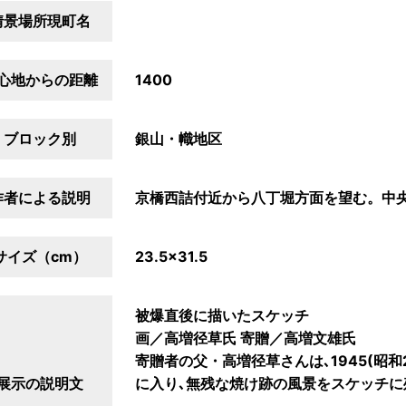
情景場所現町名
心地からの距離
1400
ブロック別
銀山・幟地区
作者による説明
京橋西詰付近から八丁堀方面を望む。中
サイズ（cm）
23.5×31.5
被爆直後に描いたスケッチ
画／高増径草氏 寄贈／高増文雄氏
寄贈者の父・高増径草さんは､1945(昭和
展示の説明文
に入り､無残な焼け跡の風景をスケッチに