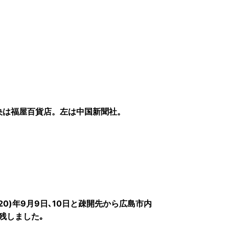
央は福屋百貨店。左は中国新聞社。
20)年9月9日､10日と疎開先から広島市内
残しました｡