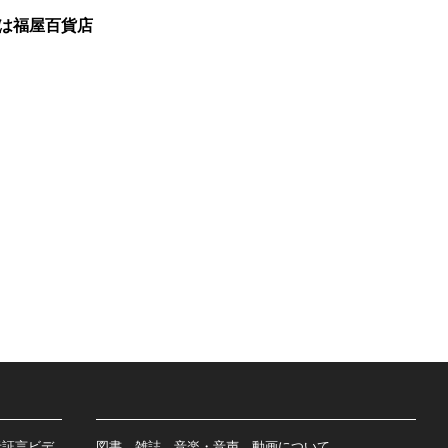
は福屋百貨店
者証言ビデ
図書、雑誌、音楽・音声、動画について