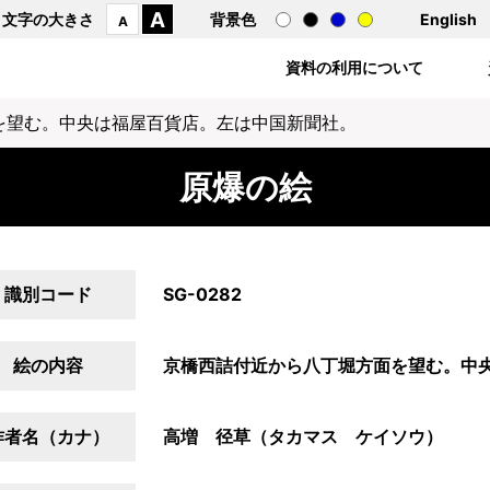
A
文字の大きさ
背景色
English
A
資料の利用について
を望む。中央は福屋百貨店。左は中国新聞社。
原爆の絵
識別コード
SG-0282
絵の内容
京橋西詰付近から八丁堀方面を望む。中
作者名（カナ）
高増 径草（タカマス ケイソウ）