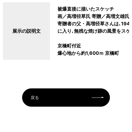
被爆直後に描いたスケッチ
画／高増径草氏 寄贈／高増文雄氏
寄贈者の父・高増径草さんは､1945
展示の説明文
に入り､無残な焼け跡の風景をスケ
京橋町付近
爆心地から約1,600ｍ 京橋町
戻る