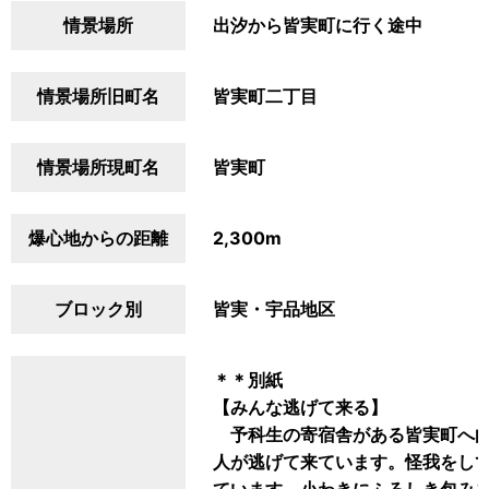
情景場所
出汐から皆実町に行く途中
情景場所旧町名
皆実町二丁目
情景場所現町名
皆実町
爆心地からの距離
2,300m
ブロック別
皆実・宇品地区
＊＊別紙
【みんな逃げて来る】
予科生の寄宿舎がある皆実町へ向
人が逃げて来ています。怪我をし