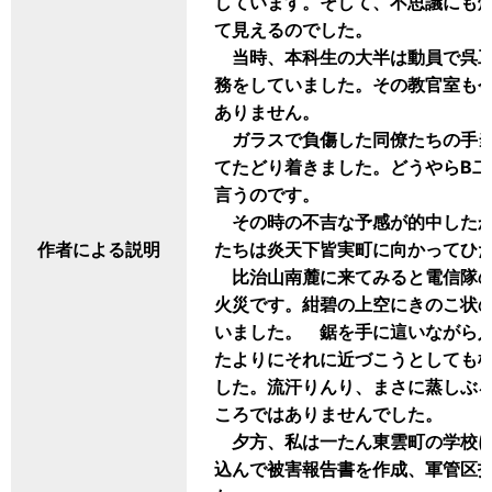
しています。そして、不思議にも
て見えるのでした。
当時、本科生の大半は動員で呉工
務をしていました。その教官室も
ありません。
ガラスで負傷した同僚たちの手当
てたどり着きました。どうやらB
言うのです。
その時の不吉な予感が的中したか
作者による説明
たちは炎天下皆実町に向かってひ
比治山南麓に来てみると電信隊の
火災です。紺碧の上空にきのこ状
いました。 鋸を手に這いながら
たよりにそれに近づこうとしても
した。流汗りんり、まさに蒸しぶ
ころではありませんでした。
夕方、私は一たん東雲町の学校に
込んで被害報告書を作成、軍管区