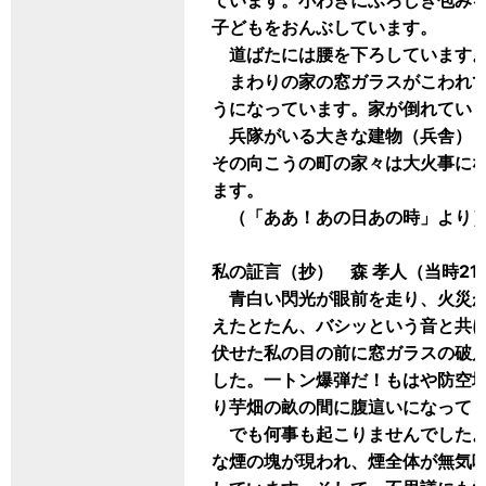
ています。小わきにふろしき包み
子どもをおんぶしています。
道ばたには腰を下ろしています。
まわりの家の窓ガラスがこわれて
うになっています。家が倒れてい
兵隊がいる大きな建物（兵舎）も
その向こうの町の家々は大火事に
ます。
（「ああ！あの日あの時」より
私の証言（抄） 森 孝人（当時21
青白い閃光が眼前を走り、火災が
えたとたん、バシッという音と共
伏せた私の目の前に窓ガラスの破
した。一トン爆弾だ！もはや防空
り芋畑の畝の間に腹這いになって
でも何事も起こりませんでした。
な煙の塊が現われ、煙全体が無気