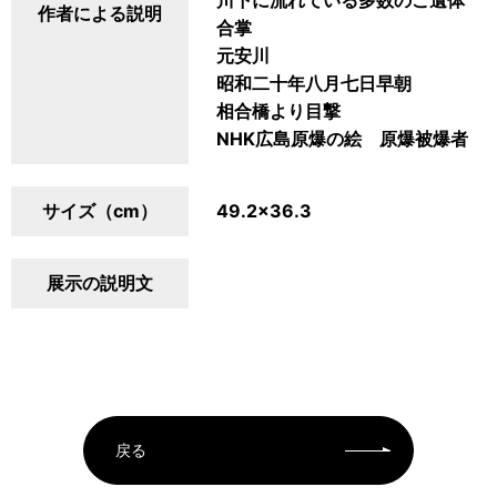
川下に流れている多数のご遺体
作者による説明
合掌
元安川
昭和二十年八月七日早朝
相合橋より目撃
NHK広島原爆の絵 原爆被爆者 
サイズ（cm）
49.2×36.3
展示の説明文
戻る