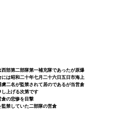
は西部第二部隊第一補充隊であったが原爆
倉には昭和二十年七月二十六日五日市海上
捕虜二名が監禁されて居のであるが当営倉
申し上げる次第です
営倉の悲惨を目撃
を監禁していた二部隊の営倉