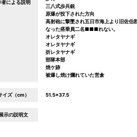
作者による説明
三八式歩兵銃
原爆が投下された方向
高射砲に撃墜され五日市海上より旧佐伯
なった搭乗員二名■■■れない。
オレタヤナギ
オレタヤナギ
折レタヤナギ
部隊本部
焼ケ跡
被爆し焼け爛れていた営倉
サイズ（cm）
51.5×37.5
展示の説明文