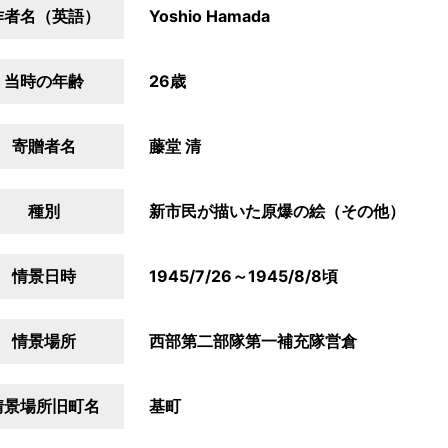
作者名（英語）
Yoshio Hamada
当時の年齢
26歳
寄贈者名
藤堂 清
種別
新市民が描いた原爆の絵（その他）
情景日時
1945/7/26～1945/8/8頃
情景場所
西部第二部隊第一補充隊営倉
情景場所旧町名
基町