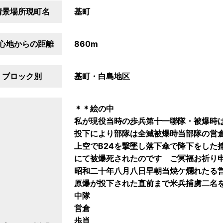
情景場所現町名
基町
心地からの距離
860m
ブロック別
基町・白島地区
＊＊絵の中
私が現役当時の歩兵第十一聯隊・被爆時
投下により部隊は全滅被爆時当部隊の営
上空でB24を撃墜し落下傘で降下をした
にて被爆死されたのです ご冥福お祈り
昭和二十年八月八日早朝当焼ケ爛れたる
原爆が投下された直前まで米兵捕虜二名
中隊
営倉
歩肖