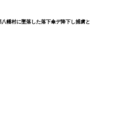
郡八幡村に墜落した落下傘デ降下し捕虜と