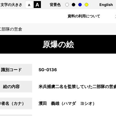
A
文字の大きさ
背景色
English
A
資料の利用について
二部隊の営倉
原爆の絵
識別コード
SG-0136
絵の内容
米兵捕虜二名を監禁していた二部隊の営
作者名（カナ）
濱田 義雄（ハマダ ヨシオ）