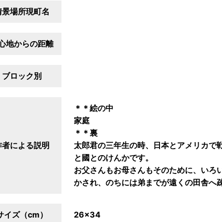
情景場所現町名
心地からの距離
ブロック別
＊＊絵の中
家庭
＊＊裏
作者による説明
太郎君の三年生の時、日本とアメリカで
と國とのけんかです。
お父さんもお母さんもそのために、いろ
かされ、のちには弟までが遠くの田舎へ
サイズ（cm）
26×34