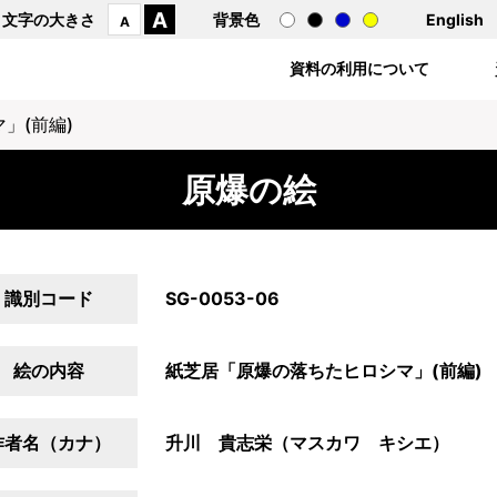
A
文字の大きさ
背景色
English
A
資料の利用について
」(前編)
原爆の絵
識別コード
SG-0053-06
絵の内容
紙芝居「原爆の落ちたヒロシマ」(前編)
作者名（カナ）
升川 貴志栄（マスカワ キシエ）