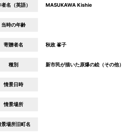
作者名（英語）
MASUKAWA Kishie
当時の年齢
寄贈者名
秋政 峯子
種別
新市民が描いた原爆の絵（その他）
情景日時
情景場所
情景場所旧町名