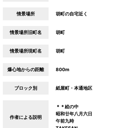
情景場所
胡町の自宅近く
情景場所旧町名
胡町
情景場所現町名
胡町
爆心地からの距離
800m
ブロック別
紙屋町・本通地区
＊＊絵の中
昭和廿年八月六日
作者による説明
午前九時