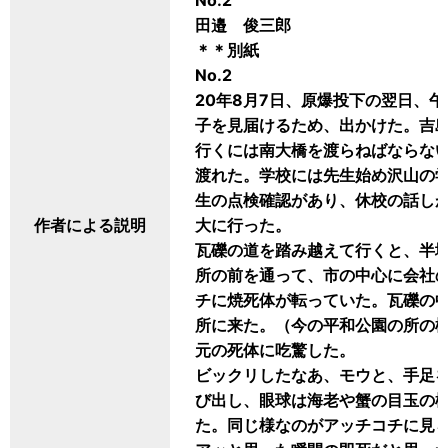
No.2
田邉 俊三郎
＊＊別紙
No.2
20年8月7日、原爆投下の翌日、
子を見届けるため、出かけた。吉
行くには南大橋を渡らねばならな
渡れた。学校には先生始め沢山の
生の点検確認があり、休校の話し
作者による説明
大に行った。
瓦礫の道を踏み越えて行くと、半
所の前を通って、市の中心に会社
チに焼死体が転っていた。瓦礫の
所に来た。（今の平和公園の所の
元の死体に吃驚した。
ビックリしたなあ、モウと、手足を
び出し、眼球は海老や蟹の目玉の様
た。同じ様なのがアッチコチに見