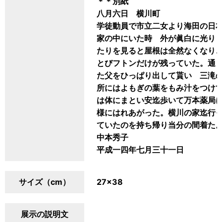
＊＊別紙
八月六日 横川町
学徒動員で市立二女より海田の日
家の中にいた時 外が眞白に光り
たりを見ると屋根は全然なくなり
とびフトンだけが残っていた。通
た父をひっぱり出して貰い 三滝
所にはよもぎの葉をもみ汁をつけ
は体にまとい安迄歩いて万本薬局
様にはれあがった。横川の家迄行
ていたのを持ち帰り当分の間着た
中本秀子
平成一四年七月三十一日
サイズ（cm）
27×38
展示の説明文