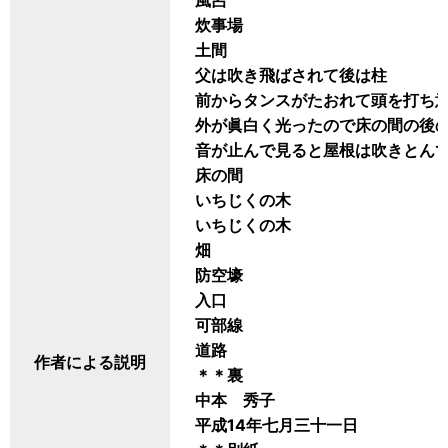
風呂
炊事場
土間
父は吹き飛ばされて後は柱
前からタンスがたおれて頭を打ち
外が眞白く光ったので床の間の後
音が止んで見ると屋根は吹きとん
床の間
いちじくの木
いちじくの木
畑
防空壕
入口
可部線
道路
作者による説明
＊＊裏
中本 秀子
平成14年七月三十一日