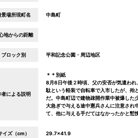
情景場所現町名
中島町
心地からの距離
ブロック別
平和記念公園・周辺地区
＊＊別紙
8月6日午後２時頃、父の安否が気遣われ
駄という軽装で自転車で入市したが、殆
作者による説明
だ。中島町辺で建物疎開作業中被爆した
大急ぎで与える途中憲兵さんに注意され
て、他に与える手だてはなかったかと慙
サイズ（cm）
29.7×41.9