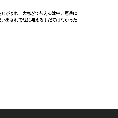
をせがまれ、大急ぎで与える途中、憲兵に
思い出されて他に与える手だてはなかった