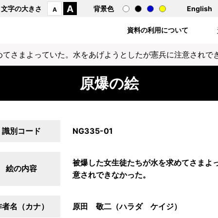
A
文字の大きさ
背景色
English
A
資料の利用について
めてさまよっていた。水をあげようとしたが憲兵に注意されで
原爆の絵
識別コード
NG335-01
被爆した女生徒たちが水を求めてさまよ
絵の内容
意されできなかった。
作者名（カナ）
原田 敬二（ハラダ ケイジ）