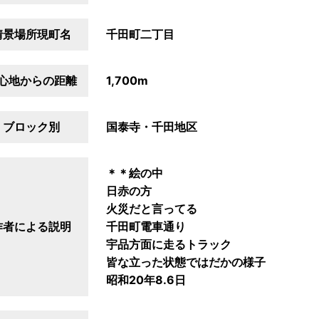
情景場所現町名
千田町二丁目
心地からの距離
1,700m
ブロック別
国泰寺・千田地区
＊＊絵の中
日赤の方
火災だと言ってる
作者による説明
千田町電車通り
宇品方面に走るトラック
皆な立った状態ではだかの様子
昭和20年8.6日