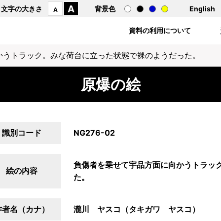
A
文字の大きさ
背景色
English
A
資料の利用について
かうトラック。みな荷台に立った状態で裸のようだった。
原爆の絵
識別コード
NG276-02
負傷者を乗せて宇品方面に向かうトラッ
絵の内容
た。
作者名（カナ）
瀧川 ヤスコ（タキガワ ヤスコ）