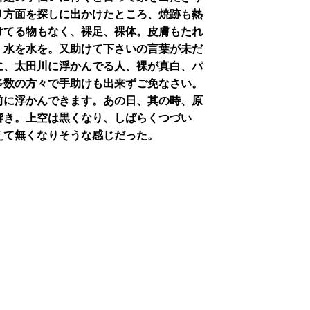
り方面を探しに出かけたところ、焼跡も熱
けてる物もなく、裸足、裸体。皮膚もたれ
、水を水を。又助けて下さいの言葉が未だ
に、太田川に浮かんでる人、裸が真白、パ
多数の方々で手助けも出来ずご免なさい。
前に浮かんできます。あの日、其の時、原
響き。上空は黒くなり、しばらくつづい
えて無くなりそうな感じだった。