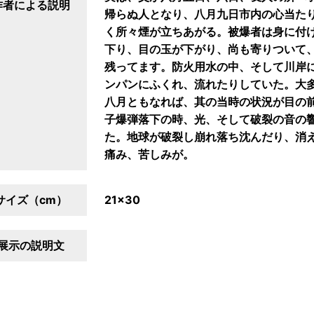
作者による説明
帰らぬ人となり、八月九日市内の心当た
く所々煙が立ちあがる。被爆者は身に付
下り、目の玉が下がり、尚も寄りついて
残ってます。防火用水の中、そして川岸
ンパンにふくれ、流れたりしていた。大
八月ともなれば、其の当時の状況が目の
子爆弾落下の時、光、そして破裂の音の
た。地球が破裂し崩れ落ち沈んだり、消
痛み、苦しみが。
サイズ（cm）
21×30
展示の説明文