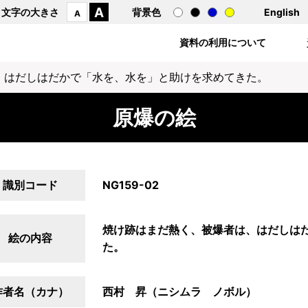
A
文字の大きさ
背景色
English
A
資料の利用について
、はだしはだかで「水を、水を」と助けを求めてきた。
原爆の絵
識別コード
NG159-02
焼け跡はまだ熱く、被爆者は、はだしは
絵の内容
た。
作者名（カナ）
西村 昇（ニシムラ ノボル）