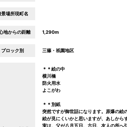
情景場所現町名
心地からの距離
1,290m
ブロック別
三篠・祇園地区
＊＊絵の中
横川橋
防火用水
よこがわ
＊＊別紙
突然ですが御世話になります。原爆の絵
絵が見にくいかと思いますが、あしから
実は、父が八月五日、六日、友人の所へ