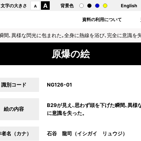
A
文字の大きさ
背景色
English
A
資料の利用について
た瞬間､異様な閃光に包まれた｡全身に熱線を浴び､完全に意識を
原爆の絵
識別コード
NG126-01
B29が見え､思わず頭を下げた瞬間､異様
絵の内容
に意識を失った。
作者名（カナ）
石谷 龍司（イシガイ リュウジ）