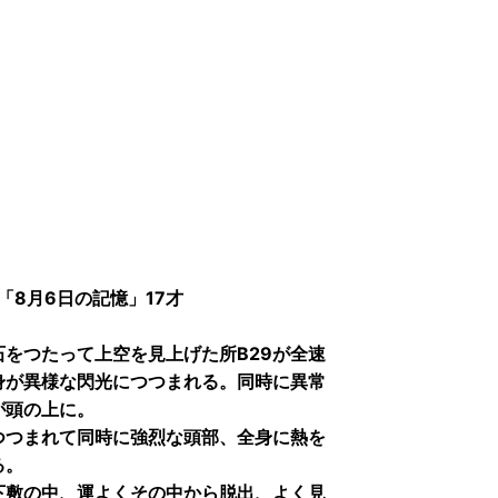
m「8月6日の記憶」17才
をつたって上空を見上げた所B29が全速
身が異様な閃光につつまれる。同時に異常
が頭の上に。
つつまれて同時に強烈な頭部、全身に熱を
る。
下敷の中、運よくその中から脱出、よく見