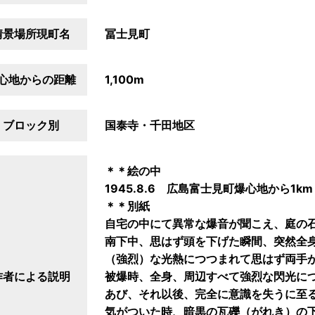
情景場所現町名
冨士見町
心地からの距離
1,100m
ブロック別
国泰寺・千田地区
＊＊絵の中
1945.8.6 広島富士見町爆心地から1k
＊＊別紙
自宅の中にて異常な爆音が聞こえ、庭の石
南下中、思はず頭を下げた瞬間、突然全
（強烈）な光熱につつまれて思はず両手
作者による説明
被爆時、全身、周辺すべて強烈な閃光に
あび、それ以後、完全に意識を失うに至
気がついた時、暗黒の瓦礫（がれき）の