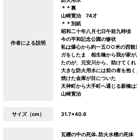
防火用水
＊＊裏
山崎寛治 74才
＊＊別紙
昭和二十年八月七日午前九時頃
今の平和記念公園の惨状
作者による説明
私は爆心から約一五○○米の西観
ガをしたまゝ相生橋から我が家が
たのが、元安川から、助けてくれ
大きな防火用水には前の者を抱く
焼けた金庫が目についた
天神町から大手町へ通じる新橋は
山崎寛治
サイズ（cm）
31.7×40.6
瓦礫の中の死体､防火水槽の死体