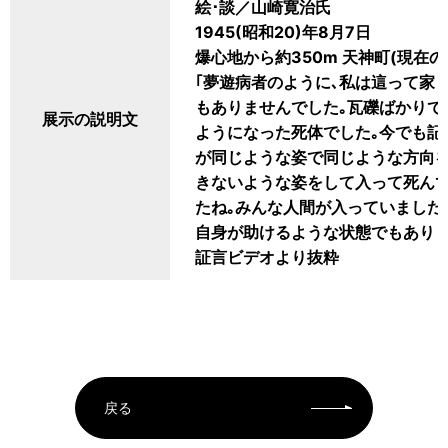
絵･談／山崎寛治氏
1945(昭和20)年8月7日
爆心地から約350m 天神町(現在の
｢夢遊病者のように､私は這って家
もありませんでした｡瓦礫ばかりで
展示の説明文
ようになった死体でした｡今でも記憶
が同じような姿で同じような方向を
きないような姿をして入って死んで
たね｡みんな人間が入っていました｡
自身が助けるような状態でもありま
証言ビデオより抜粋
戻る