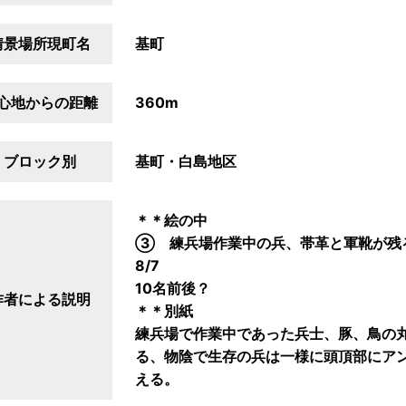
情景場所現町名
基町
心地からの距離
360m
ブロック別
基町・白島地区
＊＊絵の中
③ 練兵場作業中の兵、帯革と軍靴が残
8/7
10名前後？
作者による説明
＊＊別紙
練兵場で作業中であった兵士、豚、鳥の
る、物陰で生存の兵は一様に頭頂部にア
える。