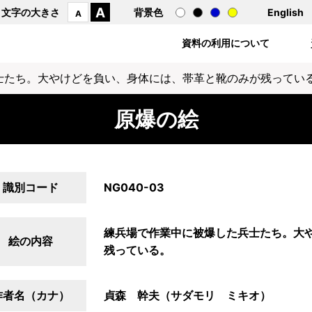
A
文字の大きさ
背景色
English
A
資料の利用について
士たち。大やけどを負い、身体には、帯革と靴のみが残ってい
原爆の絵
識別コード
NG040-03
練兵場で作業中に被爆した兵士たち。大
絵の内容
残っている。
作者名（カナ）
貞森 幹夫（サダモリ ミキオ）