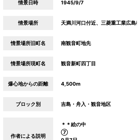
情景日時
1945/9/7
情景場所
天満川河口付近、三菱重工業広島
情景場所旧町名
南観音町地先
情景場所現町名
観音新町四丁目
爆心地からの距離
4,500m
ブロック別
吉島・舟入・観音地区
＊＊絵の中
⑦
作者による説明