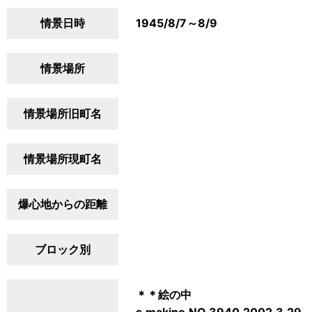
情景日時
1945/8/7～8/9
情景場所
情景場所旧町名
情景場所現町名
爆心地からの距離
ブロック別
＊＊絵の中