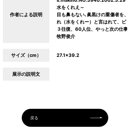
s.makino.NO.3940.2002.
水をくれえ～
作者による説明
目も鼻もない､眞黒けの重傷者を、
れ（水をくれー）と言はれて、ビ
３往復、60人位、やっと次の仕事
牧野俊介
サイズ（cm）
27.1×39.2
展示の説明文
戻る