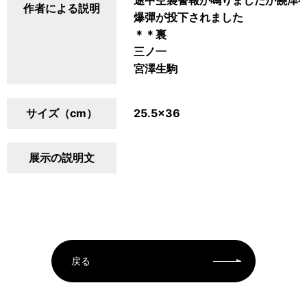
途中空襲警報が鳴りましたが饒津
作者による説明
爆彈が投下されました
＊＊裏
三ノ一
宮澤生駒
サイズ（cm）
25.5×36
展示の説明文
戻る