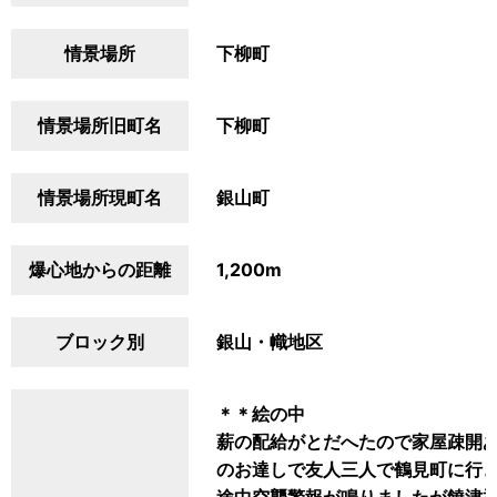
情景場所
下柳町
情景場所旧町名
下柳町
情景場所現町名
銀山町
爆心地からの距離
1,200m
ブロック別
銀山・幟地区
＊＊絵の中
薪の配給がとだへたので家屋疎開
のお達しで友人三人で鶴見町に行