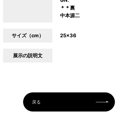
GN.
＊＊裏
中本源二
サイズ（cm）
25×36
展示の説明文
戻る