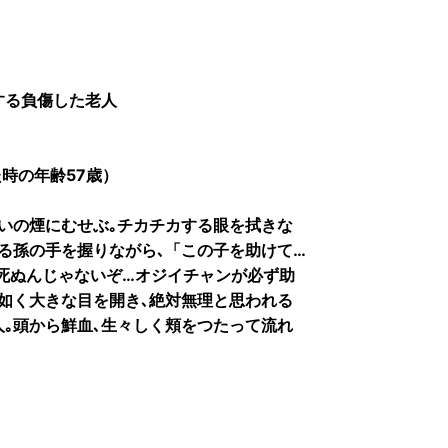
する負傷した老人
た時の年齢57歳）
いの煙にむせぶ｡チカチカする眼を拭きな
る孫の手を握りながら､「この子を助けて…
死ぬんじゃないぞ…オジイチャンが必ず助
如く大きな目を開き､絶対無理と思われる
｡頭から鮮血､生々しく頬をつたって流れ