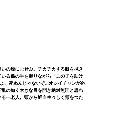
臭いの煙にむせぶ。チカチカする眼を拭き
ている孫の手を握りながら「この子を助け
せよ、死ぬんじゃないぞ…オジイチャンが必
狂乱の如く大きな目を開き絶対無理と思わ
いる一老人。頭から鮮血生々しく頬をつた