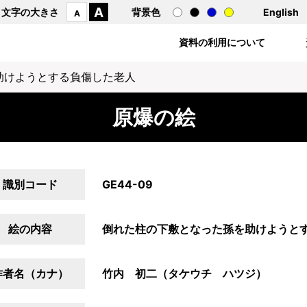
A
文字の大きさ
背景色
English
A
資料の利用について
助けようとする負傷した老人
原爆の絵
識別コード
GE44-09
絵の内容
倒れた柱の下敷となった孫を助けようと
作者名（カナ）
竹内 初二（タケウチ ハツジ）