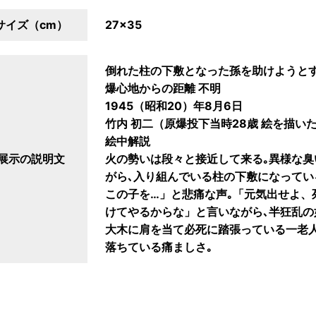
サイズ（cm）
27×35
倒れた柱の下敷となった孫を助けようと
爆心地からの距離 不明
1945（昭和20）年8月6日
竹内 初二（原爆投下当時28歳 絵を描い
絵中解説
展示の説明文
火の勢いは段々と接近して来る｡異様な臭
がら､入り組んでいる柱の下敷になってい
この子を…」と悲痛な声｡「元気出せよ、
けてやるからな」と言いながら､半狂乱の
大木に肩を当て必死に踏張っている一老人
落ちている痛ましさ｡