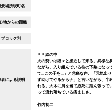
情景場所現町名
心地からの距離
ブロック別
＊＊絵の中
火の勢いは段々と接近して来る。異様な
ながら、入り組んでいる柱の下敷になっ
て…この子を…」と悲痛な声。「元気出
作者による説明
ず助けてやるからナ」と言いながら、半
れる。大木に肩を当て必死に踏ん張って
って流れ落ちている痛ましさ。
竹内初二