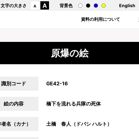
A
文字の大きさ
背景色
English
A
資料の利用について
原爆の絵
識別コード
GE42-16
絵の内容
橋下を流れる兵隊の死体
作者名（カナ）
土橋 春人（ドバシ ハルト）