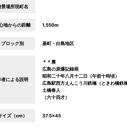
情景場所現町名
心地からの距離
1,550m
ブロック別
基町・白島地区
＊＊裏
広島の原爆記録画
昭和二十年八月十二日（午前十時頃）
作者による説明
広島駅西方えんこう川鉄橋（ときわ橋鉄
土橋春人
（六十四才）
サイズ（cm）
37.5×45