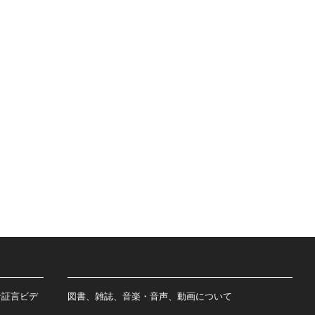
者証言ビデ
図書、雑誌、音楽・音声、動画について