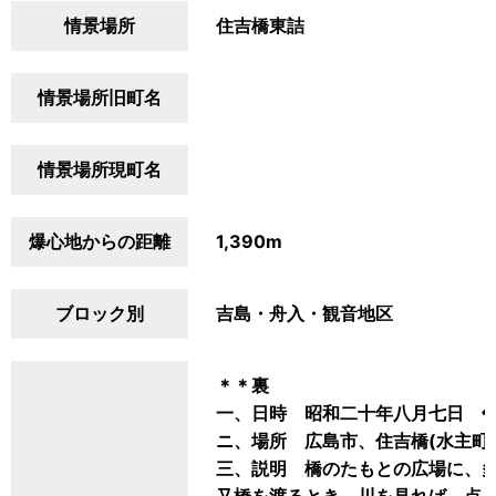
情景場所
住吉橋東詰
情景場所旧町名
情景場所現町名
爆心地からの距離
1,390m
ブロック別
吉島・舟入・観音地区
＊＊裏
一、日時 昭和二十年八月七日 
ニ、場所 広島市、住吉橋(水主町
三、説明 橋のたもとの広場に、