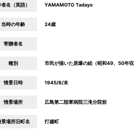
作者名（英語）
YAMAMOTO Tadayo
当時の年齢
24歳
寄贈者名
種別
市民が描いた原爆の絵（昭和49、50年
情景日時
1945/8/末
情景場所
広島第二陸軍病院三滝分院前
情景場所旧町名
打越町