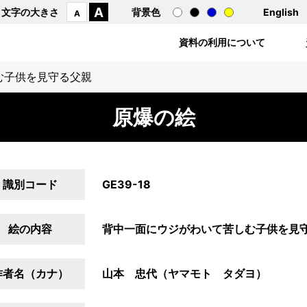
A
文字の大きさ
背景色
English
A
資料の利用について
む子供を見守る父親
原爆の絵
識別コード
GE39-18
絵の内容
背中一面にウジがわいて苦しむ子供を見
作者名（カナ）
山本 忠代（ヤマモト タダヨ）