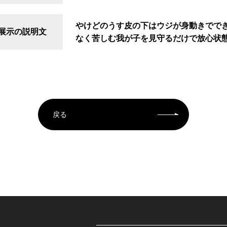
やけどのうす皮の下はウジが身動きでで
展示の説明文
なく苦しむ我が子を見守るだけで放心状
戻る