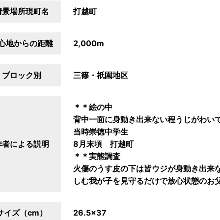
情景場所現町名
打越町
心地からの距離
2,000m
ブロック別
三篠・祇園地区
＊＊絵の中
背中一面に身動き出来ない程うじがわい
当時崇徳中学生
作者による説明
8月末頃 打越町
＊＊実態調査
火傷のうす皮の下は皆ウジが身動き出来
しむ我が子を見守るだけで放心状態のお
サイズ（cm）
26.5×37