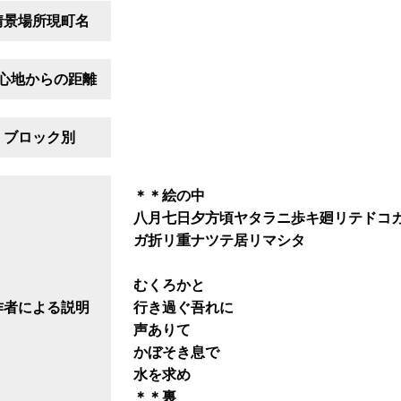
情景場所現町名
心地からの距離
ブロック別
＊＊絵の中
八月七日夕方頃ヤタラニ歩キ廻リテドコ
ガ折リ重ナツテ居リマシタ
むくろかと
作者による説明
行き過ぐ吾れに
声ありて
かぼそき息で
水を求めゝ
＊＊裏