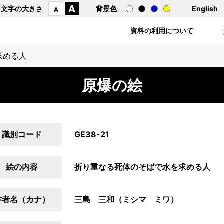
A
文字の大きさ
背景色
English
A
資料の利用について
求める人
原爆の絵
識別コード
GE38-21
絵の内容
折り重なる死体のそばで水を求める人
作者名（カナ）
三島 三和（ミシマ ミワ）