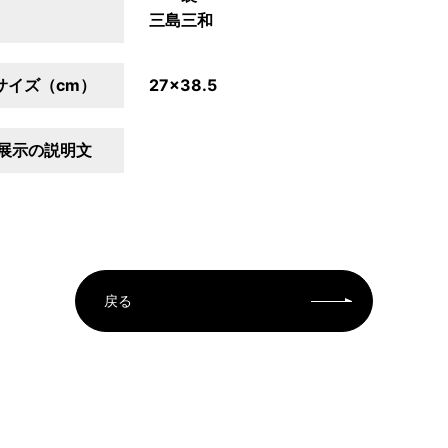
三島三和
サイズ（cm）
27×38.5
展示の説明文
戻る