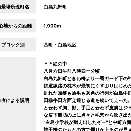
情景場所現町名
白島九軒町
心地からの距離
1,900m
ブロック別
基町・白島地区
＊＊絵の中
八月六日午前八時四十分頃
白島九軒町ときわ橋より一番ガード下の
鉄道線路の枕木が最初にくすぶりはじめ
乱れた頭髪も眉毛も灰色の行列が白島中
作者による説明
田橋牛田方面え通じる道を続いて走った
と云わず胸、顔、手足と云わず皮膚はジ
な皮下脂肪の上に点々と毛穴から吹き出
"白島小学校が燃え出したぞー"と中町方
神田橋のたもとの方で煙りが上るのが見