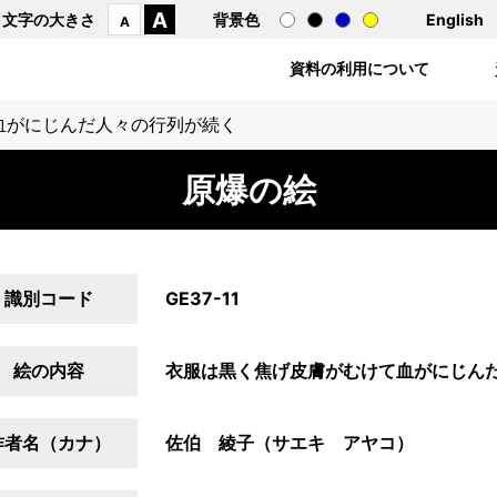
A
文字の大きさ
背景色
English
A
資料の利用について
血がにじんだ人々の行列が続く
原爆の絵
識別コード
GE37-11
絵の内容
衣服は黒く焦げ皮膚がむけて血がにじん
作者名（カナ）
佐伯 綾子（サエキ アヤコ）