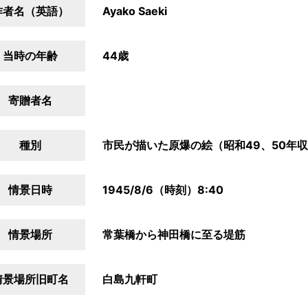
作者名（英語）
Ayako Saeki
当時の年齢
44歳
寄贈者名
種別
市民が描いた原爆の絵（昭和49、50年
情景日時
1945/8/6（時刻）8:40
情景場所
常葉橋から神田橋に至る堤筋
情景場所旧町名
白島九軒町