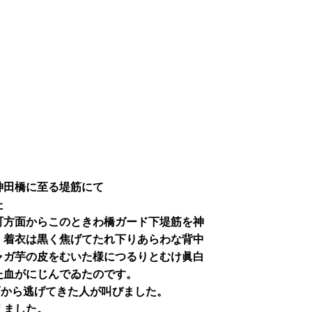
神田橋に至る堤筋にて
た
町方面からこのときわ橋ガード下堤筋を神
。着衣は黒く焦げてたれ下りあらわな背中
ャガ芋の皮をむいた様につるりとむけ眞白
た血がにじんでゐたのです。
面から逃げてきた人が叫びました。
えました。