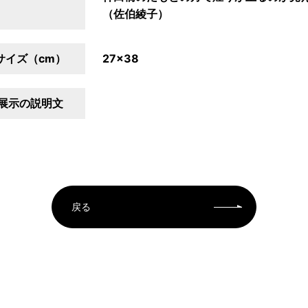
（佐伯綾子）
サイズ（cm）
27×38
展示の説明文
戻る