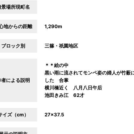
情景場所現町名
心地からの距離
1,290m
ブロック別
三篠・祇園地区
＊＊絵の中
黒い雨に流されてモンペ姿の婦人が竹薮
作者による説明
した 合掌
横川橋近く 八月八日午后
池田きみ江 62才
サイズ（cm）
27×37.5