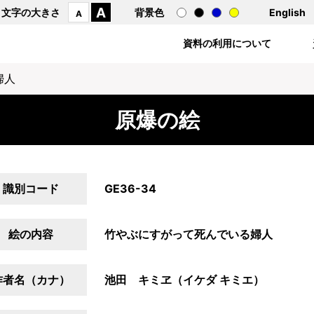
A
文字の大きさ
背景色
English
A
資料の利用について
婦人
原爆の絵
識別コード
GE36-34
絵の内容
竹やぶにすがって死んでいる婦人
作者名（カナ）
池田 キミヱ（イケダ キミエ）