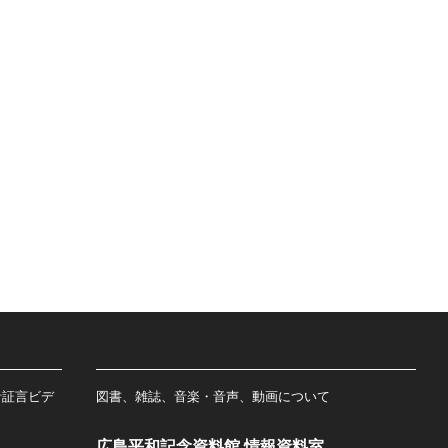
者証言ビデ
図書、雑誌、音楽・音声、動画について
広島平和記念資料館 情報資料室