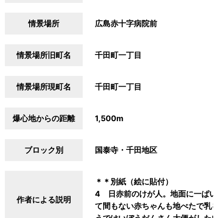
情景場所
広島赤十字病院前
情景場所旧町名
千田町一丁目
情景場所現町名
千田町一丁目
爆心地からの距離
1,500m
ブロック別
国泰寺・千田地区
＊＊別紙（絵に貼付）
4 日赤前のけが人。地面に一ぱ
作者による説明
て間もない赤ちゃんも地べたで乳