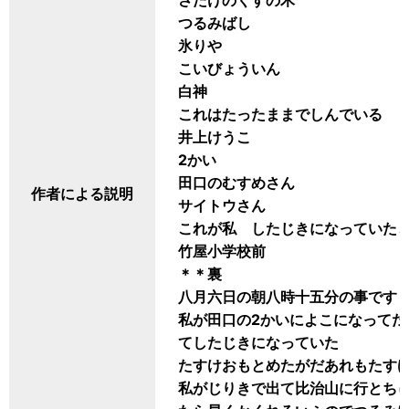
さたけのくすの木
つるみばし
氷りや
こいびょういん
白神
これはたったままでしんでいる
井上けうこ
2かい
田口のむすめさん
作者による説明
サイトウさん
これが私 したじきになっていた
竹屋小学校前
＊＊裏
八月六日の朝八時十五分の事です
私が田口の2かいによこになって
てしたじきになっていた
たすけおもとめたがだあれもたす
私がじりきで出て比治山に行とち