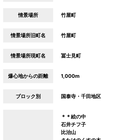
情景場所
竹屋町
情景場所旧町名
竹屋町
情景場所現町名
冨士見町
爆心地からの距離
1,000m
ブロック別
国泰寺・千田地区
＊＊絵の中
石井チフ子
比治山