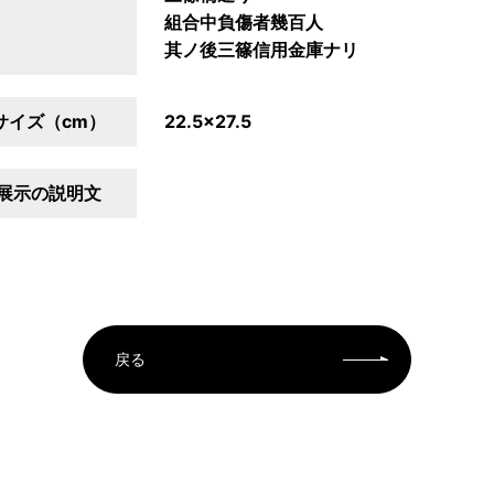
組合中負傷者幾百人
其ノ後三篠信用金庫ナリ
サイズ（cm）
22.5×27.5
展示の説明文
戻る