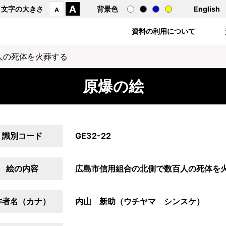
A
文字の大きさ
背景色
English
A
資料の利用について
人の死体を火葬する
原爆の絵
識別コード
GE32-22
絵の内容
広島市信用組合の北側で数百人の死体を
作者名（カナ）
内山 新助（ウチヤマ シンスケ）