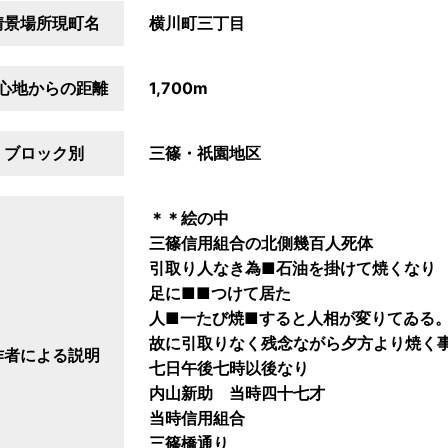
情景場所現町名
横川町三丁目
心地からの距離
1,700m
ブロック別
三篠・祇園地区
＊＊絵の中
三篠信用組合の北側幾百人死体
引取り人なき為■石油を掛けて焼くなり
足に■■つけて居た
人■一たび焼■すると人相が変りてゐる
故に引取りなく残念ながら夕方より焼く
作者による説明
七日午後七時以後なり
内山新助 当時四十七才
当時信用組合
三篠橋通り