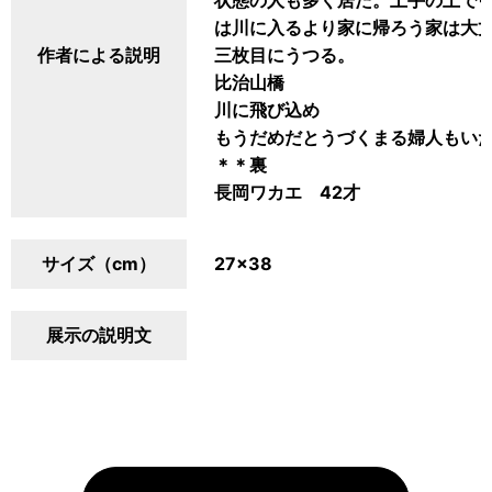
状態の人も多く居た。土手の上で
は川に入るより家に帰ろう家は大
作者による説明
三枚目にうつる。
比治山橋
川に飛び込め
もうだめだとうづくまる婦人もい
＊＊裏
長岡ワカエ 42才
サイズ（cm）
27×38
展示の説明文