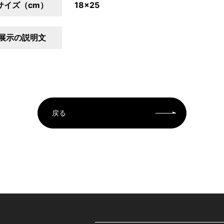
サイズ（cm）
18×25
展示の説明文
戻る