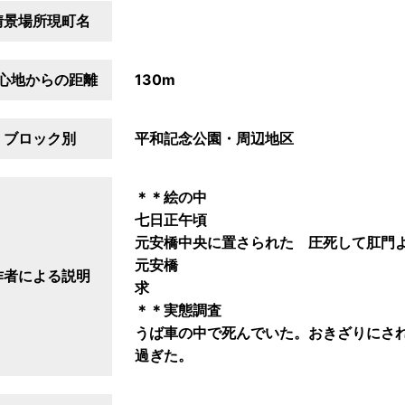
情景場所現町名
心地からの距離
130m
ブロック別
平和記念公園・周辺地区
＊＊絵の中
七日正午頃
元安橋中央に置さられた 圧死して肛門よ
元安橋
作者による説明
求
＊＊実態調査
うば車の中で死んでいた。おきざりにさ
過ぎた。