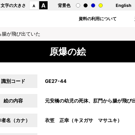
A
文字の大きさ
背景色
English
A
資料の利用について
ら腸が飛び出ていた
原爆の絵
識別コード
GE27-44
絵の内容
元安橋の幼児の死体、肛門から腸が飛び
作者名（カナ）
衣笠 正幸（キヌガサ マサユキ）