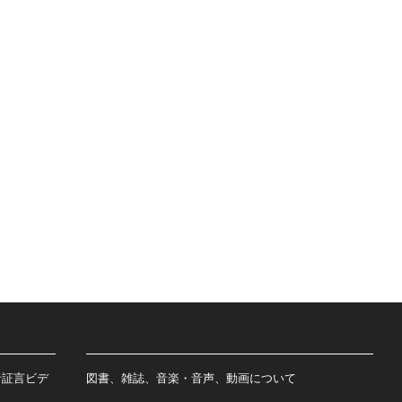
者証言ビデ
図書、雑誌、音楽・音声、動画について