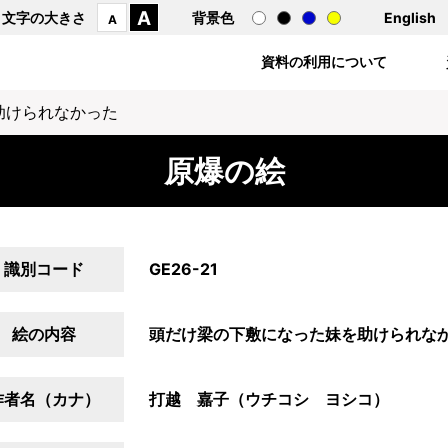
A
文字の大きさ
背景色
English
A
資料の利用について
助けられなかった
原爆の絵
識別コード
GE26-21
絵の内容
頭だけ梁の下敷になった妹を助けられな
作者名（カナ）
打越 嘉子（ウチコシ ヨシコ）