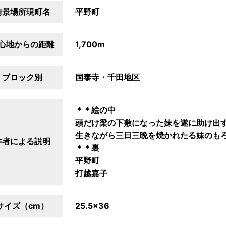
情景場所現町名
平野町
心地からの距離
1,700m
ブロック別
国泰寺・千田地区
＊＊絵の中
頭だけ梁の下敷になった妹を遂に助け出
生きながら三日三晩を焼かれたる妹のも
作者による説明
＊＊裏
平野町
打越嘉子
サイズ（cm）
25.5×36