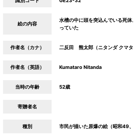
識別コード
GE23-32
水槽の中に頭を突込んでいる死体
絵の内容
っていた
作者名（カナ）
二反田 熊太郎（ニタンダ クマタ
作者名（英語）
Kumataro Nitanda
当時の年齢
52歳
寄贈者名
種別
市民が描いた原爆の絵（昭和49、