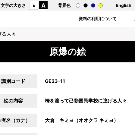
A
文字の大きさ
背景色
English
A
資料の利用について
げる人々
原爆の絵
識別コード
GE23-11
絵の内容
橋を渡って己斐国民学校に逃げる人々
作者名（カナ）
大倉 キミヨ（オオクラ キミヨ）