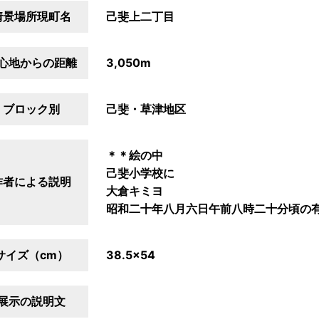
情景場所現町名
己斐上二丁目
心地からの距離
3,050m
ブロック別
己斐・草津地区
＊＊絵の中
己斐小学校に
作者による説明
大倉キミヨ
昭和二十年八月六日午前八時二十分頃の
サイズ（cm）
38.5×54
展示の説明文