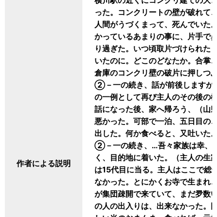
横川駅の近くにコンクリ建ての大
った。コンクリートの壁が破れて
人間がうづくまって、死んでいた
かっているあまりの事に、片手で
り過ぎた。いつ頃取片づけられた
いたのに。どこのどなたか。合掌
倉庫のコンクリ壁の破片に押しつ
②－一の続き、話が前後しますが
の一例として再び主人のその後の
話になった後、家へ帰ろう、（山
悪かった。可部で一泊、五日目の
出した。何か食べると、又吐いた
②－一の続き、…吾々家族は幸、
く、目的地に着いた。（主人の生
作者による説明
は15代目に当る。主人はここで総
なかった。とにかくお寺で生まれ
が集団疎開で来ていて、まだ夛数
の人の出入りは、出来なかった。