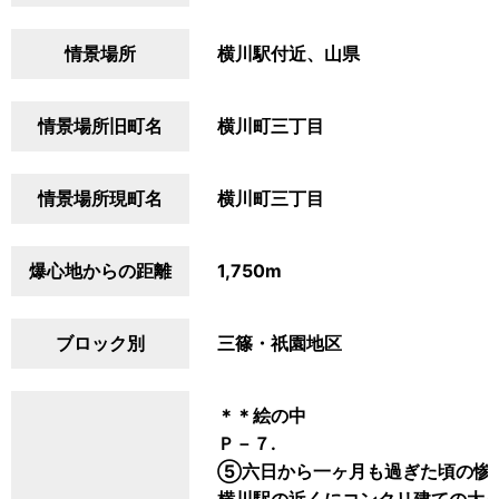
情景場所
横川駅付近、山県
情景場所旧町名
横川町三丁目
情景場所現町名
横川町三丁目
爆心地からの距離
1,750m
ブロック別
三篠・祇園地区
＊＊絵の中
Ｐ－７.
⑤六日から一ヶ月も過ぎた頃の惨