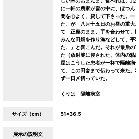
しい米のおまんま、食べれば、元
に一軒の農家が畠の中に、ぽつん
間を心よく、貸して下さった。一
た。が 八月十五日のお昼の重大
て 正座のまま、手を合わせて、
みんな田畑を作り漁などして、平
た、』と喜こんだ。それが最后の
た（放射能に侵された、体内の粘
屋はこうした患者が一杯で隔離病
て、この田舎まで伝わって来た。
ず一日〆切っていた。
くりは 隔離病室
サイズ（cm）
51×36.5
展示の説明文