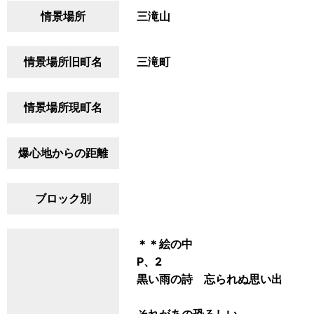
情景場所
三滝山
情景場所旧町名
三滝町
情景場所現町名
爆心地からの距離
ブロック別
＊＊絵の中
P、2
黒い雨の詩 忘られぬ思い出