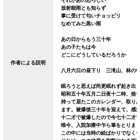
それがあの恐ろしい
放射能雨とも知らず
掌に受けて匂いチョッピリ
なめてみた黒い雨
あの日からもう三十年
あの子たちは今
どこにどうしているだろうか
作者による説明
八月六日の昼下り 三滝山、林の
眠ろうと思えば尚更眠れず起き出
昭和五十年五月二日夜十二時、捨
持って居たこのカレンダー、取り
ます。被爆後三十年を迎えて、感
十二才で被爆したので今七十二才で
唯今、入院加療中乍ら筆をとりま
この中には当時の絵ばかりでなく