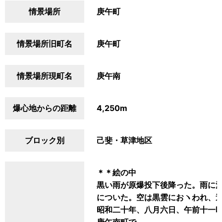
情景場所
庚午町
情景場所旧町名
庚午町
情景場所現町名
庚午南
爆心地からの距離
4,250m
ブロック別
己斐・草津地区
＊＊絵の中
黒い雨が原爆投下後降った。雨に
についた。空は黒雲におヽわれ、
昭和二十年、八月六日、午前十一