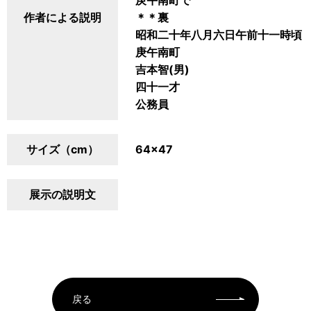
庚午南町で
作者による説明
＊＊裏
昭和二十年八月六日午前十一時頃
庚午南町
吉本智(男)
四十一才
公務員
サイズ（cm）
64×47
展示の説明文
戻る