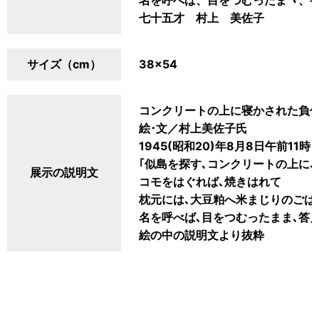
名を呼べば、目をつむったまヽ、
七十五才 村上 美佐子
サイズ（cm）
38×54
コンクリートの上に寝かされた負
絵･文／村上美佐子氏
1945(昭和20)年8月8日午前11時
｢似島を探す､コンクリートの上に､
展示の説明文
コモをはぐれば､焼きはれて
枕元には､大豆粕へ米まじりのごは
名を呼べば､目をつむったまま､答え
絵の中の説明文より抜粋