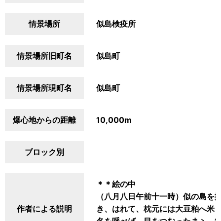
情景場所
似島検疫所
情景場所旧町名
似島町
情景場所現町名
似島町
爆心地からの距離
10,000m
ブロック別
＊＊絵の中
（八月八日午前十一時）似の島を
作者による説明
き、はれて、枕元には大豆粕へ米