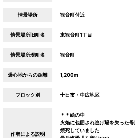
情景場所
観音町付近
情景場所旧町名
東観音町1丁目
情景場所現町名
観音町
爆心地からの距離
1,200m
ブロック別
十日市・中広地区
＊＊絵の中
火焔に包囲され逃げ場を失った母
焼死していました
作者による説明