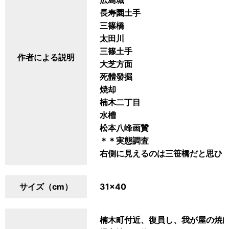
広島城
長寿園土手
三篠橋
太田川
三篠土手
作者による説明
大芝方面
死體發掘
焼却
楠木二丁目
水槽
松本八峰画賛
＊＊実態調査
右側に見えるのは三笹橋だと思ひ
サイズ（cm）
31×40
楠木町付近、復員し、我が屋の焼