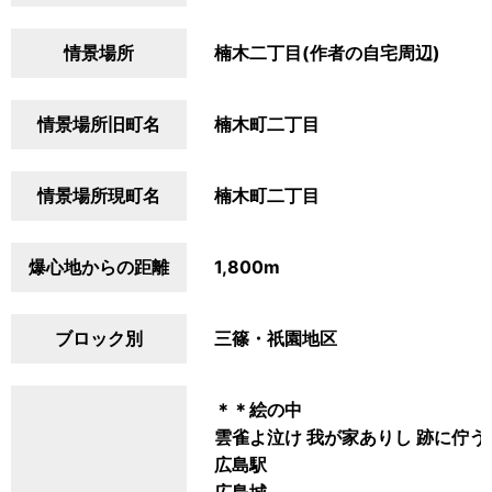
情景場所
楠木二丁目(作者の自宅周辺)
情景場所旧町名
楠木町二丁目
情景場所現町名
楠木町二丁目
爆心地からの距離
1,800m
ブロック別
三篠・祇園地区
＊＊絵の中
雲雀よ泣け 我が家ありし 跡に佇う
広島駅