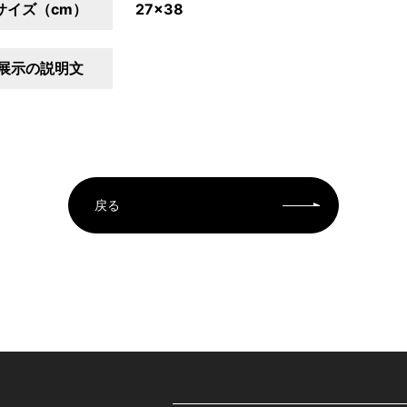
サイズ（cm）
27×38
展示の説明文
戻る