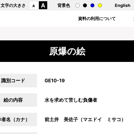
A
文字の大きさ
背景色
English
A
資料の利用について
原爆の絵
識別コード
GE10-19
絵の内容
水を求めて苦しむ負傷者
作者名（カナ）
前土井 美佐子（マエドイ ミサコ）