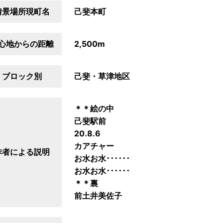
情景場所現町名
己斐本町
心地からの距離
2,500m
ブロック別
己斐・草津地区
＊＊絵の中
己斐駅前
20.8.6
カアチャー
作者による説明
お水お水･･････
お水お水･･････
＊＊裏
前土井美佐子