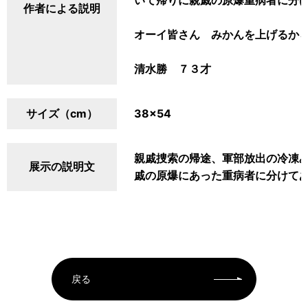
いて帰りに親戚の原爆重病者に分
作者による説明
オーイ皆さん みかんを上げるか
清水勝 ７３才
サイズ（cm）
38×54
親戚捜索の帰途、軍部放出の冷凍
展示の説明文
戚の原爆にあった重病者に分けて
戻る