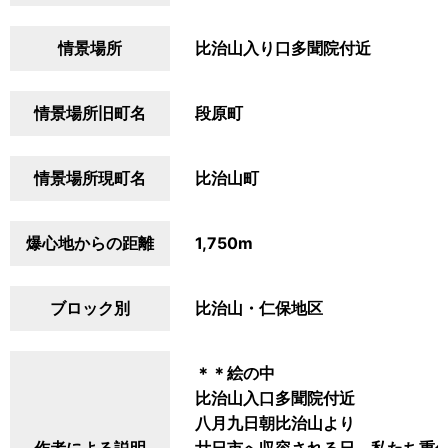
情景場所
比治山入り口多聞院付近
情景場所旧町名
段原町
情景場所現町名
比治山町
爆心地からの距離
1,750m
ブロック別
比治山・仁保地区
＊＊絵の中
比治山入口多聞院付近
八月九日朝比治山より