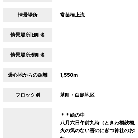
情景場所
常葉橋上流
情景場所旧町名
情景場所現町名
爆心地からの距離
1,550m
ブロック別
基町・白島地区
＊＊絵の中
八月六日午前九時（ときわ橋鉄橋
火の気のない筈のにぎつ神社のお