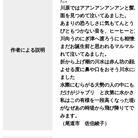
た。
川原ではアアンアンアンアンと髪
面を見つめて泣いてゐました。
あまりの恐ろしさに気もてんとう
びともつかない音を、ヒーヒーと
川向うのにぎ津へ渡ろうにも相憎
まだお誕生前と思われるマルマル
作者による説明
れて泣いてゐました。
折から上げ潮の川水は赤ん坊の顔
よせる度に鼻や口をおそう川水に
ました
水際にむらがる大勢の人の中にも
だけがジャブリゝと次第に水かさ
私はこの有様を一段高くなった堤
がなぜあの時堤から飛び降りてで
みます。
（尾道市 佐伯綾子）