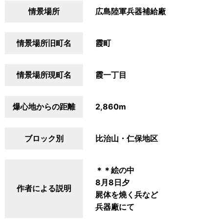
情景場所
広島陸軍兵器補給廠
情景場所旧町名
霞町
情景場所現町名
霞一丁目
爆心地からの距離
2,860m
ブロック別
比治山・仁保地区
＊＊絵の中
8月8日夕
作者による説明
屍体を燒く兵など
兵器廠にて