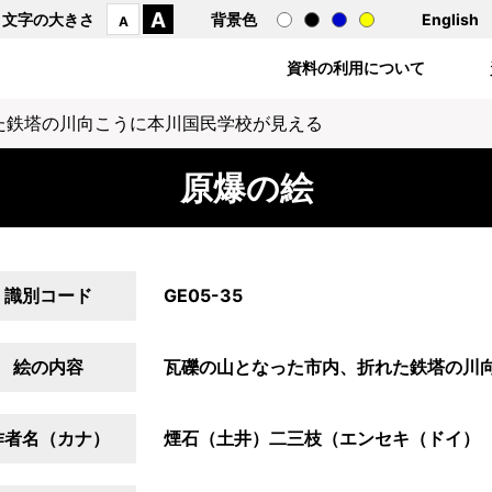
A
文字の大きさ
背景色
English
A
資料の利用について
た鉄塔の川向こうに本川国民学校が見える
原爆の絵
識別コード
GE05-35
絵の内容
瓦礫の山となった市内、折れた鉄塔の川
作者名（カナ）
煙石（土井）二三枝（エンセキ（ドイ）