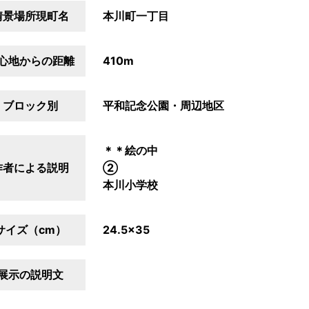
情景場所現町名
本川町一丁目
心地からの距離
410m
ブロック別
平和記念公園・周辺地区
＊＊絵の中
作者による説明
②
本川小学校
サイズ（cm）
24.5×35
展示の説明文