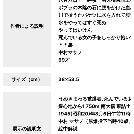
八月六日十一時頃 南大橋東詰土
ポプラの木陰の石に腰をかけた血
川で拾うたバケツに水を入れて歩
水をやってはすぐ死ぬ
作者による説明
やってはいけん
死んでいる女の子をしっかり抱い
＊＊裏
中村マサノ
69才
サイズ（cm）
38×53.5
うめきまわる被爆者､死んでいる女
爆心地から1,750m 南大橋 東詰土
1945(昭和20)年8月6日午前11時
中村 マサノ（原爆投下当時40歳
展示の説明文
絵中解説