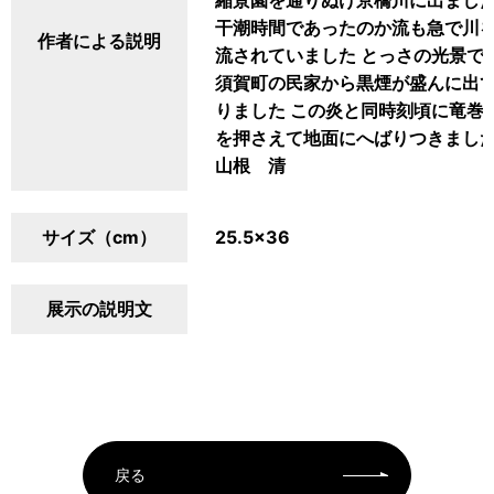
縮景園を通りぬけ京橋川に出ました
干潮時間であったのか流も急で川
作者による説明
流されていました とっさの光景で
須賀町の民家から黒煙が盛んに出て
りました この炎と同時刻頃に竜巻
を押さえて地面にへばりつきまし
山根 清
サイズ（cm）
25.5×36
展示の説明文
戻る