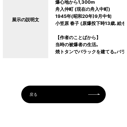
爆心地から1,300m
舟入仲町 (現在の舟入中町)
1945年(昭和20年)9月中旬
展示の説明文
小笠原 春子 (原爆投下時13歳､絵を
【作者のことばから】
当時の被爆者の生活｡
焼トタンでバラックを建てる｡バラ
戻る