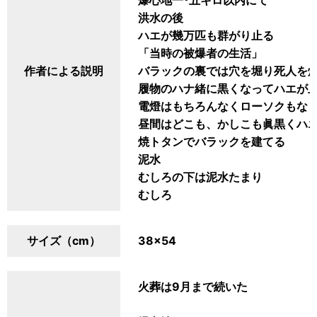
爆心地一･五キロ以内にて
洪水の後
ハエが幾万匹も群がり止る
「当時の被爆者の生活」
作者による説明
バラックの裏では穴を堀り死人を
履物のハナ緒に黒くなってハエが
電燈はもちろんなくローソクもな
昼間はどこも、かしこも眞黒くハ
焼トタンでバラックを建てる
泥水
むしろの下は泥水たまり
むしろ
サイズ（cm）
38×54
火葬は9月まで続いた