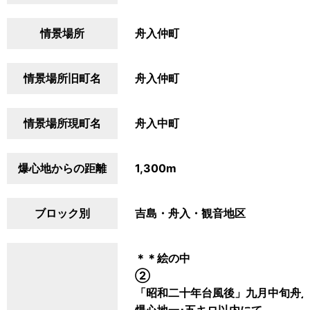
情景場所
舟入仲町
情景場所旧町名
舟入仲町
情景場所現町名
舟入中町
爆心地からの距離
1,300m
ブロック別
吉島・舟入・観音地区
＊＊絵の中
②
「昭和二十年台風後」九月中旬舟